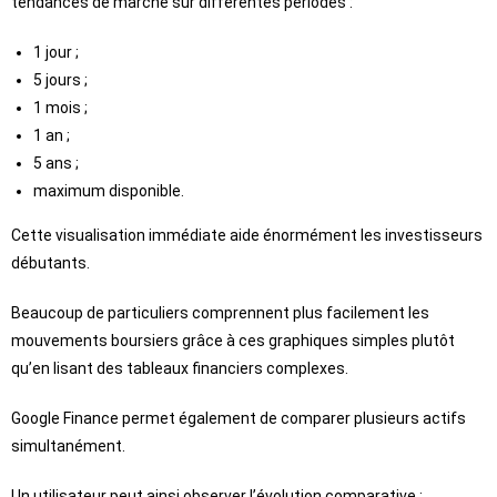
tendances de marché sur différentes périodes :
1 jour ;
5 jours ;
1 mois ;
1 an ;
5 ans ;
maximum disponible.
Cette visualisation immédiate aide énormément les investisseurs
débutants.
Beaucoup de particuliers comprennent plus facilement les
mouvements boursiers grâce à ces graphiques simples plutôt
qu’en lisant des tableaux financiers complexes.
Google Finance permet également de comparer plusieurs actifs
simultanément.
Un utilisateur peut ainsi observer l’évolution comparative :