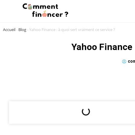
Accueil
-
Blog
-
Yahoo Finance : à quoi sert vraiment ce service ?
Yahoo Finance :
com