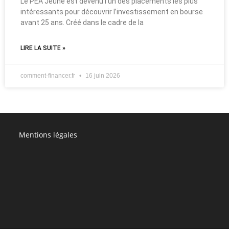
Le PEA Jeune est devenu l’un des placements les plus
intéressants pour découvrir l’investissement en bourse
avant 25 ans. Créé dans le cadre de la
LIRE LA SUITE »
comment-financer.fr
16 juin 2026
Mentions légales