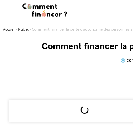
Accueil
-
Public
-
Comment financer la perte d’autonomie des personnes â
Comment financer la p
co