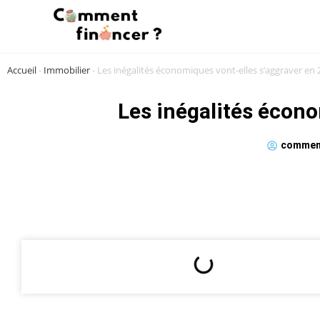
Accueil
-
Immobilier
-
Les inégalités économiques vont-elles s’aggraver en 
Les inégalités écono
comment