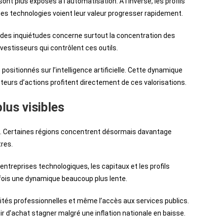
nt plus exposés à l’automatisation. À l’inverse, les profils
ces technologies voient leur valeur progresser rapidement.
e des inquiétudes concerne surtout la concentration des
estisseurs qui contrôlent ces outils.
sitionnés sur l’intelligence artificielle. Cette dynamique
urs d’actions profitent directement de ces valorisations.
plus visibles
. Certaines régions concentrent désormais davantage
tres.
ntreprises technologiques, les capitaux et les profils
fois une dynamique beaucoup plus lente.
unités professionnelles et même l’accès aux services publics.
r d’achat stagner malgré une inflation nationale en baisse.