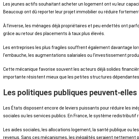
Les jeunes actifs souhaitant acheter un logement ont vu leur capac
Beaucoup ont dû reporter leur projet immobilier ou réduire fortement
À l’inverse, les ménages déjà propriétaires et peu endettés ont parf
grâce au retour des placements à taux plus élevés.
Les entreprises les plus fragiles souffrent également davantage lor
l’embauche, les augmentations salariales ou l’investissement produc
Cette mécanique favorise souvent les acteurs déjà solides financiè
importante résistent mieux que les petites structures dépendantes 
Les politiques publiques peuvent-elles 
Les États disposent encore de leviers puissants pour réduire les inég
sociales ou les services publics. En France, le système redistributif
Les aides sociales, les allocations logement, la santé publique ou l
revenus. Sans ces mécanismes, les inégalités seraient nettement p