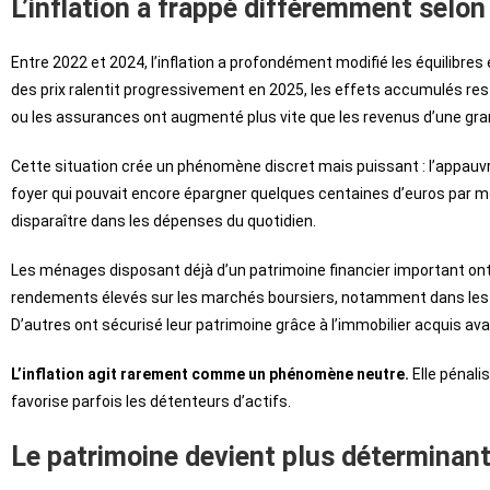
L’inflation a frappé différemment selon
Entre 2022 et 2024, l’inflation a profondément modifié les équilib
des prix ralentit progressivement en 2025, les effets accumulés resten
ou les assurances ont augmenté plus vite que les revenus d’une gran
Cette situation crée un phénomène discret mais puissant : l’appau
foyer qui pouvait encore épargner quelques centaines d’euros par mo
disparaître dans les dépenses du quotidien.
Les ménages disposant déjà d’un patrimoine financier important ont
rendements élevés sur les marchés boursiers, notamment dans les sect
D’autres ont sécurisé leur patrimoine grâce à l’immobilier acquis av
L’inflation agit rarement comme un phénomène neutre.
Elle pénali
favorise parfois les détenteurs d’actifs.
Le patrimoine devient plus déterminant 