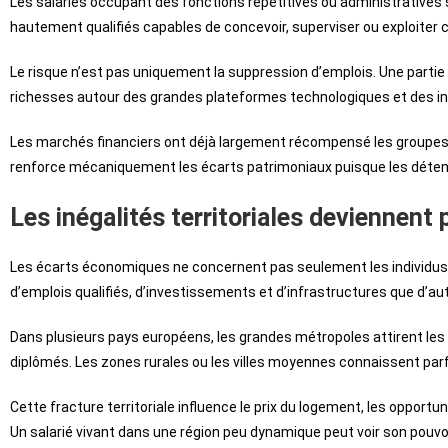
Les salariés occupant des fonctions répétitives ou administratives so
hautement qualifiés capables de concevoir, superviser ou exploiter 
Le risque n’est pas uniquement la suppression d’emplois. Une parti
richesses autour des grandes plateformes technologiques et des inv
Les marchés financiers ont déjà largement récompensé les groupes po
renforce mécaniquement les écarts patrimoniaux puisque les détente
Les inégalités territoriales deviennent 
Les écarts économiques ne concernent pas seulement les individus
d’emplois qualifiés, d’investissements et d’infrastructures que d’au
Dans plusieurs pays européens, les grandes métropoles attirent les e
diplômés. Les zones rurales ou les villes moyennes connaissent par
Cette fracture territoriale influence le prix du logement, les opport
Un salarié vivant dans une région peu dynamique peut voir son pouvoi